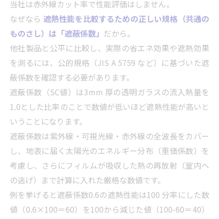
当社は赤外線カット率で性能評価はしません。
なぜなら
遮熱性能を比較するための正しい規格（共通の
ものさし）は「遮蔽係数」
だから。
他社製品と公平に比較し、実際の省エネ効果や遮熱効果
を測るには、公的規格（JIS A 5759 など）に基づいた遮
蔽係数を確認する必要があります。
遮蔽係数（SC値）は3mm 厚の透明ガラスの流入熱量を
1.0とした比率のことで数値が低いほど遮熱性能が高いと
いうことになります。
遮蔽係数は紫外線・可視光線・赤外線の全波長をカバー
し、地表に届く太陽光のエネルギー分布（重価係数）を
考慮し、さらにフィルムが吸収した熱の再放射（室内へ
の逃げ）まで計算に入れた厳格な数値です。
例を挙げると遮蔽係数0.6の遮熱性能は100 分率にした数
値（0.6×100＝60）を100から減じた値（100-60＝40）