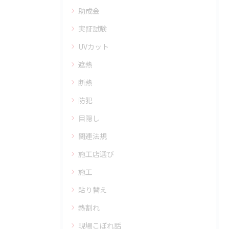
助成金
実証試験
UVカット
遮熱
断熱
防犯
目隠し
関連法規
施工店選び
施工
貼り替え
熱割れ
現場こぼれ話