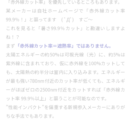
「赤外線カット率」を優先しているところもあります。
某メーカーは自社ホームページで「赤外線カット率
99.9％！」と謳ってます ( ﾟДﾟ) すご～
これを見ると「暑さ99.9％カット」と勘違いしますよ
ね！？
まず
「赤外線カット率＝遮熱率」ではありません。
太陽エネルギーの約50%は可視光線（光）に、約5%は
紫外線に含まれており、仮に赤外線を100%カットして
も、太陽熱の約半分は室内に入り込みます。エネルギー
が最も強い780nm付近のカット率が低くても、エネルギ
ーがほぼゼロの2500nm付近をカットすれば「赤外線カ
ット率 99.9％以上」と謳うことが可能なのです。
”性能インパクト”を偏重する新規参入メーカーにありが
ちな手法でもあります。