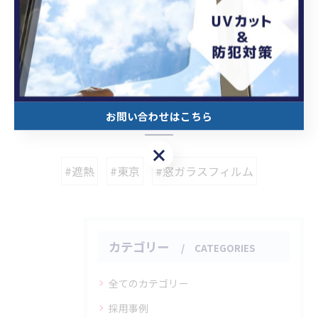
遮熱
貼り替え
< 前のページ
一覧に戻る
次のページ >
関連タグ
お問い合わせはこちら
お問い合わせはこちら
#遮熱
#東京
#窓ガラスフィルム
カテゴリー
CATEGORIES
全てのカテゴリー
採用事例