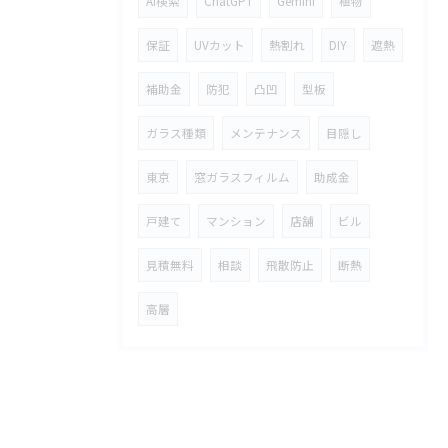
AI検索
ChatGPT
Gemini
植物
保証
UVカット
熱割れ
DIY
遮熱
補助金
防犯
凸凹
型板
ガラス種類
メンテナンス
目隠し
東京
窓ガラスフィルム
助成金
戸建て
マンション
店舗
ビル
見積無料
相談
飛散防止
断熱
高層