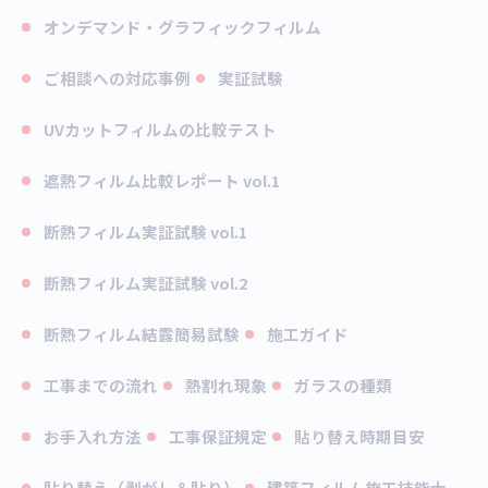
オンデマンド・グラフィックフィルム
ご相談への対応事例
実証試験
UVカットフィルムの比較テスト
遮熱フィルム比較レポート vol.1
断熱フィルム実証試験 vol.1
断熱フィルム実証試験 vol.2
断熱フィルム結露簡易試験
施工ガイド
工事までの流れ
熱割れ現象
ガラスの種類
お手入れ方法
工事保証規定
貼り替え時期目安
貼り替え（剥がし＆貼り）
建築フィルム施工技能士