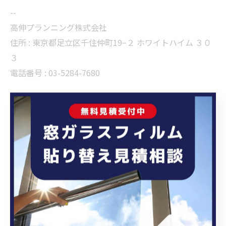
--
高伸プランニング株式会社
住所 :
東京都足立区千住仲町19−２ ホワイトハイム ３０
３
電話番号 :
03-5284-7680
東京の暑さ対策は窓から。ガラスの種類に合わせた遮熱
フィルムをご提案します。
東京で新しい製品へと貼り替え
--------------------------------------------------------------------
--