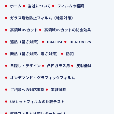
ホーム
当社について
フィルムの種類
ガラス飛散防止フィルム（地震対策）
高領域UVカット
高領域UVカットの防虫効果
遮熱（暑さ対策）
DUAL85F
HEATUNE75
断熱（暑さ対策、寒さ対策）
防犯
目隠し・デザイン
凸凹ガラス用
反射低減
オンデマンド・グラフィックフィルム
ご相談への対応事例
実証試験
UVカットフィルムの比較テスト
遮熱フィルム比較レポート vol.1