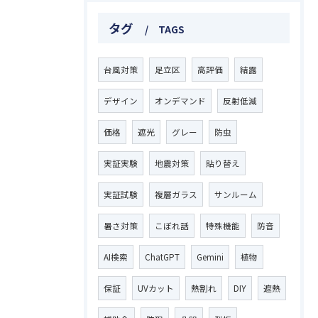
タグ
TAGS
台風対策
足立区
高評価
結露
デザイン
オンデマンド
反射低減
価格
遮光
グレー
防虫
実証実験
地震対策
貼り替え
実証試験
複層ガラス
サンルーム
暑さ対策
こぼれ話
特殊機能
防音
AI検索
ChatGPT
Gemini
植物
お問い合わせはこちら
保証
UVカット
熱割れ
DIY
遮熱