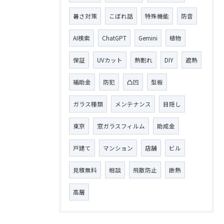
暑さ対策
こぼれ話
特殊機能
防音
AI検索
ChatGPT
Gemini
植物
保証
UVカット
熱割れ
DIY
遮熱
補助金
防犯
凸凹
型板
ガラス種類
メンテナンス
目隠し
東京
窓ガラスフィルム
助成金
戸建て
マンション
店舗
ビル
見積無料
相談
飛散防止
断熱
高層