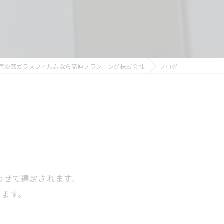
貼り替え時期目安
貼り替え（剥がし＆貼り）
建築フィルム施工技能士
京の窓ガラスフィルムなら高伸プランニング株式会社
ブログ
わせて選定されます。
ります。