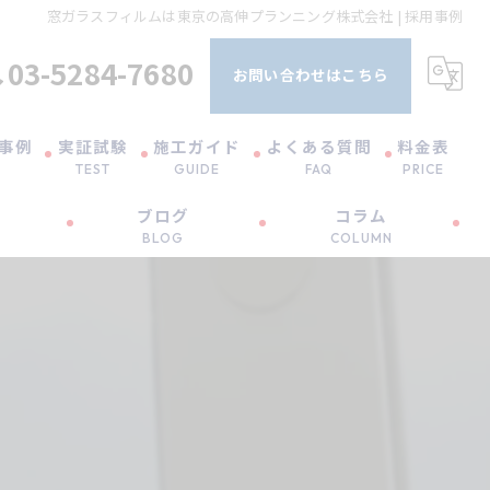
窓ガラスフィルムは東京の高伸プランニング株式会社 | 採用事例
03-5284-7680
お問い合わせはこちら
事例
実証試験
施工ガイド
よくある質問
料金表
TEST
GUIDE
FAQ
PRICE
ブログ
コラム
UVカットフィルムの比較テスト
工事までの流れ
BLOG
COLUMN
遮熱フィルム比較レポート vol.1
熱割れ現象
断熱フィルム実証試験 vol.1
ガラスの種類
断熱フィルム実証試験 vol.2
お手入れ方法
断熱フィルム結露簡易試験
工事保証規定