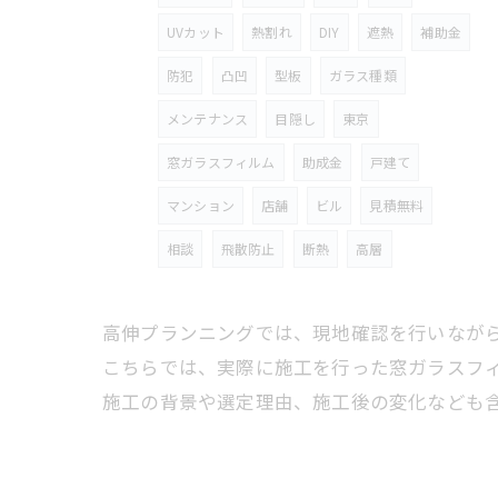
UVカット
熱割れ
DIY
遮熱
補助金
防犯
凸凹
型板
ガラス種類
メンテナンス
目隠し
東京
窓ガラスフィルム
助成金
戸建て
マンション
店舗
ビル
見積無料
相談
飛散防止
断熱
高層
高伸プランニングでは、現地確認を行いなが
こちらでは、実際に施工を行った窓ガラスフ
施工の背景や選定理由、施工後の変化なども