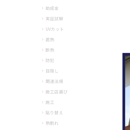
助成金
実証試験
UVカット
遮熱
断熱
防犯
目隠し
関連法規
施工店選び
施工
貼り替え
熱割れ