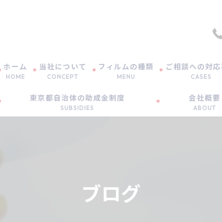
ホーム
当社について
フィルムの種類
ご相談への対応
HOME
CONCEPT
MENU
CASES
東京都自治体の助成金制度
会社概要
ガラス飛散防止フィルム（地震対策）
SUBSIDIES
ABOUT
高領域UVカット
各自治体の助成金制度のご案内
高領域UVカットの防虫効果
特報・足立区の助成金制度
遮熱（暑さ対策）
ブログ
DUAL85F
HEATUNE75