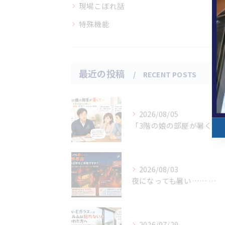
現場こぼれ話
特殊機能
最近の投稿
RECENT POSTS
2026/08/05
「3階の娘の部屋が暑くて…」杉並区助成金を利用した遮熱・断熱フィルムのご提案
2026/08/03
夜になっても暑い…… その熱帯夜 本当の正体をご存知ですか？
2026/07/29