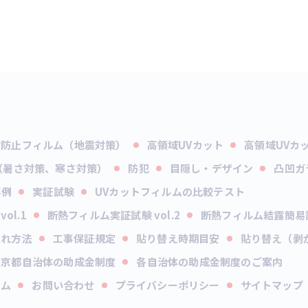
散防止フィルム（地震対策）
高領域UVカット
高領域UVカ
（暑さ対策、寒さ対策）
防犯
目隠し・デザイン
凸凹ガ
事例
実証試験
UVカットフィルムの比較テスト
ol.1
断熱フィルム実証試験 vol.2
断熱フィルム結露簡易
入れ方法
工事保証規定
貼り替え時期目安
貼り替え（剥
東京都自治体の助成金制度
各自治体の助成金制度のご案内
ラム
お問い合わせ
プライバシーポリシー
サイトマップ