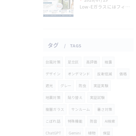
Low-Eガラスにはフィルムは貼れないと言われた方へ
タグ
TAGS
台風対策
足立区
高評価
結露
デザイン
オンデマンド
反射低減
価格
遮光
グレー
防虫
実証実験
地震対策
貼り替え
実証試験
複層ガラス
サンルーム
暑さ対策
こぼれ話
特殊機能
防音
AI検索
ChatGPT
Gemini
植物
保証