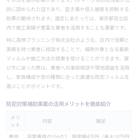
補助金利用時の自己負担額早見表
的に認められた証であり、空き巣や侵入被害を抑制する
防犯対策と家計節約を両立するコツ
効果が期待されます。選定にあたっては、東京都足立区
窓ガラスフィルム導入の費用比較ポイント
内で施工実績が豊富な業者を活用することも重要です。
足立区補助事業の申請タイミングを押さえ
特に高伸プランニング株式会社のような、区内で信頼と
る
実績を持つ業者に相談することで、補助対象となる最新
賢く補助を使った住まいの安全アップ手順
フィルムや施工方法の提案を受けることができます。選
補助金を活用した窓ガラスフィルム設置手
び方に迷った際は、業者への事前相談や現地調査を活用
順
し、家族構成や窓の種類に合った最適な防犯フィルムを
防犯フィルム設置までの流れ一覧表
選ぶことがポイントです。
申請から補助金受給までの期間を解説
防犯対策補助事業の活用メリットを徹底紹介
住まいの安全性を高める実践ポイント
区内業者選びのコツと注意点まとめ
メリ
内容
補足
ット
著者：木村 博
費用
設置費用の3分の2
限度額4万円（最大10万円