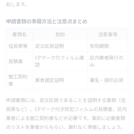
右します。
申請書類の準備方法と注意点まとめ
書類名
目的
注意事項
住民票等
足立区民証明
有効期限
CPマーク付フィルム確
区内業者発行の
見積書
認
み
施工契約
業者選定証明
署名・捺印必須
書
申請書類には、足立区民であることを証明する書類（住
民票など）、CPマーク付き防犯フィルムの見積書、区内
業者による施工契約書などが必要です。事前に必要書類
のリストを業者からもらい、漏れなく準備しましょう。