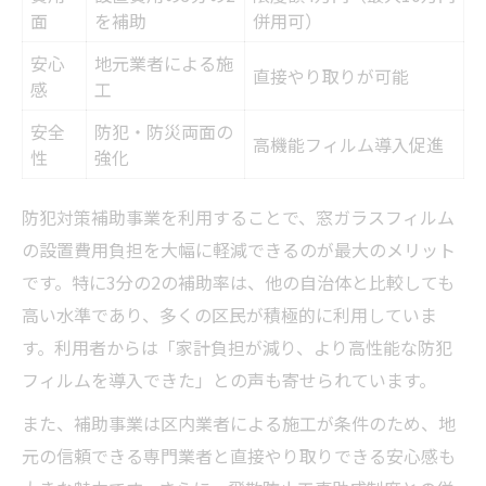
面
を補助
併用可）
安心
地元業者による施
直接やり取りが可能
感
工
安全
防犯・防災両面の
高機能フィルム導入促進
性
強化
防犯対策補助事業を利用することで、窓ガラスフィルム
の設置費用負担を大幅に軽減できるのが最大のメリット
です。特に3分の2の補助率は、他の自治体と比較しても
高い水準であり、多くの区民が積極的に利用していま
す。利用者からは「家計負担が減り、より高性能な防犯
フィルムを導入できた」との声も寄せられています。
また、補助事業は区内業者による施工が条件のため、地
元の信頼できる専門業者と直接やり取りできる安心感も