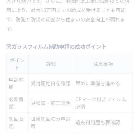
大きな魅力です。さらに、飛散防止工事助成制度との併
用により、最大10万円までの助成を受けることも可能
で、防犯と防災の両面から住まいの安全向上が図れま
す。
窓ガラスフィルム補助申請の成功ポイント
ポイン
詳細
注意事項
ト
申請時
受付開始日を確認
早めに準備を進める
期
必要書
CPマーク付きフィルム
見積書・施工証明
類
必須
初回限
世帯初回のみ申請
過去利用歴も要確認
定
可