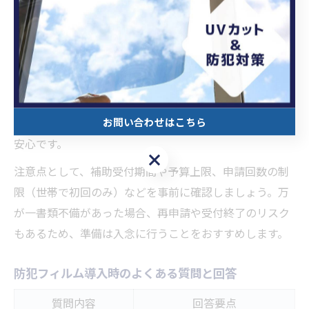
ります。区指定のCPマーク付き防犯フィルムのみが対象
である点に注意が必要です。
設置の際は、フィルムの性能や耐久性、施工技術の高さ
が重要です。特に区内業者による施工が必須条件となる
ため、信頼できる業者選びが成功のカギとなります。高
お問い合わせはこちら
伸プランニング株式会社など実績のある業者への依頼が
安心です。
お問い合わせはこちら
注意点として、補助受付期間や予算上限、申請回数の制
限（世帯で初回のみ）などを事前に確認しましょう。万
が一書類不備があった場合、再申請や受付終了のリスク
もあるため、準備は入念に行うことをおすすめします。
防犯フィルム導入時のよくある質問と回答
質問内容
回答要点