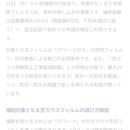
11日（月）から申請受付が始まり、予算がなくなり次第
補助金申請に必要な条件とポイント整理
終了となるため、早めの申し込みが重要です。補助金額
申請手続きの流れを分かりやすく解説
は設置費用の3分の2（限度額4万円、千円未満切り捨
早期申請で補助金を確実に得るコツ
て）で、足立区民で初めての申請の場合に利用できま
申請書類の準備方法と注意点まとめ
す。
窓ガラスフィルム設置の効果と助成のポイント
対象となるフィルムは「CPマーク付き」の防犯フィルム
解説
で、区内業者による施工が必須条件です。また、「窓ガ
窓ガラスフィルムで防犯効果が高まる理由
ラス飛散防止工事助成制度」との併用も可能で、最大10
防犯フィルムと飛散防止助成の違い比較
万円までの助成が受けられます。家計への負担を軽減し
助成対象フィルムの特徴と選び方
つつ、防犯・防災の両面で安心を得られる制度が整って
設置後の安心感を実感できるポイント
います。
防犯対策補助事業の賢い活用法
補助対象となる窓ガラスフィルムの選び方解説
補助事業で家計を助ける防犯対策の始め方
補助を受けるためには「CPマーク」が付与された防犯フ
家計負担を減らす窓ガラスフィルム活用術
ィルムを選ぶ必要があります。CPマークは防犯性能が公