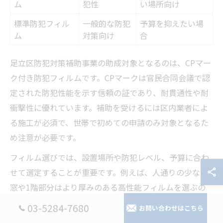
ム
犯性
い場所向け
標準防犯フィル
一般的な防犯
予算を抑えたい場
ム
対策向け
合
足立区防犯対策補助事業の助成対象となるのは、CPマー
ク付き防犯フィルムです。CPマークは官民合同会議で認
定された防犯性能を示す信頼の証であり、耐貫通性や耐
衝撃性に優れています。補助を受けるには区内業者によ
る施工が必須で、世帯で初めての申請のみ対象となるた
め注意が必要です。
フィルム選びでは、設置場所や防犯レベル、予算に合わ
せて選定することが重要です。例えば、人通りの少ない
窓や1階部分はより厚みのある高性能フィルムを選ぶの
が効果的です。高伸プランニング株式会社のような区内
03-5284-7680
お問い合わせはこちら
実績業者に相談すれば、現地調査や最適なフィルム選