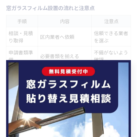
窓ガラスフィルム設置の流れと注意点
手順
内容
注意点
相談・見積
信頼できる業者
区内業者へ依頼
り取得
を選ぶ
申請書類準
不備がないよう
必要書類を揃える
備
確認
足立区への
期間と予算上限
審査を受ける
申請
を確認
CPマーク付き防犯フ
施工
区内業者が必須
ィルム施工
窓ガラスフィルム設置の一般的な流れは、まず区内業者
への相談・見積取得、必要書類の準備、足立区への申
請、審査後の施工、施工完了後の報告・補助金受領とな