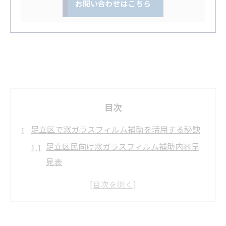
お問い合わせはこちら
目次
足立区で窓ガラスフィルム補助を活用する秘訣
足立区民向け窓ガラスフィルム補助内容早
見表
補助対象となる窓ガラスフィルムの選び方
解説
防犯対策補助事業の活用メリットを徹底紹
介