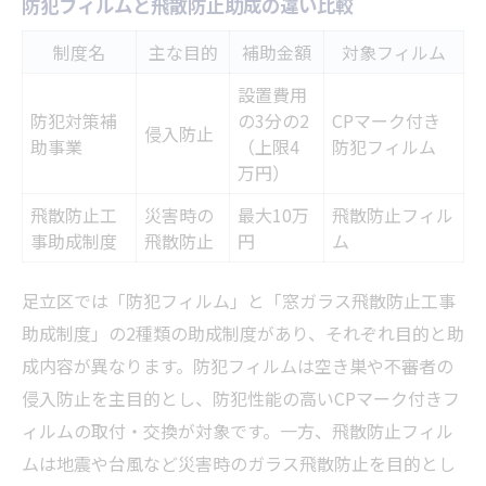
防犯フィルムと飛散防止助成の違い比較
制度名
主な目的
補助金額
対象フィルム
設置費用
防犯対策補
の3分の2
CPマーク付き
侵入防止
助事業
（上限4
防犯フィルム
万円）
飛散防止工
災害時の
最大10万
飛散防止フィル
事助成制度
飛散防止
円
ム
足立区では「防犯フィルム」と「窓ガラス飛散防止工事
助成制度」の2種類の助成制度があり、それぞれ目的と助
成内容が異なります。防犯フィルムは空き巣や不審者の
侵入防止を主目的とし、防犯性能の高いCPマーク付きフ
ィルムの取付・交換が対象です。一方、飛散防止フィル
ムは地震や台風など災害時のガラス飛散防止を目的とし