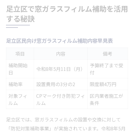
足立区で窓ガラスフィルム補助を活用
窓ガラスフィルム補助申請の成功ポイント
する秘訣
初めての方でも安心な補助制度の利用手順
防犯フィルム導入を検討中の方必見の活用ガイ
ド
足立区民向け窓ガラスフィルム補助内容早見表
防犯フィルム導入で得られる補助金額一覧
項目
内容
備考
足立区の防犯フィルム補助条件を詳しく解
補助開始
予算終了まで受
説
令和8年5月11日（月）
日
付
窓ガラスフィルム設置の流れと注意点
補助率
設置費用の3分の2
限度額4万円
防犯フィルム導入時のよくある質問と回答
対象フィ
CPマーク付き防犯フィ
区内業者施工が
他の防犯設備との併用メリットを知ろう
ルム
ルム
条件
申請期間と条件を押さえて補助金を逃さない方
法
足立区では、窓ガラスフィルムの設置や交換に対して
「防犯対策補助事業」が実施されています。令和8年5月
申請受付期間と予算終了時期の一覧表