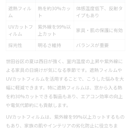
遮熱フィル
熱を約30%カッ
体感温度低下、反射タ
ム
ト
イプもあり
UVカットフ
紫外線を99%以
家具・肌の保護に有効
ィルム
上カット
採光性
明るさ維持
バランスが重要
世田谷区の夏は西日が強く、室内温度の上昇や紫外線に
よる家具の日焼けが気になる季節です。遮熱フィルムや
UVカットフィルムを活用することで、こうした悩みを大
幅に軽減できます。特に遮熱フィルムは、窓から入る熱
を約30%カットできる製品もあり、エアコン効率の向上
や電気代節約にも貢献します。
UVカットフィルムは、紫外線を99%以上カットするもの
もあり、家族の肌やインテリアの劣化防止に役立ちま