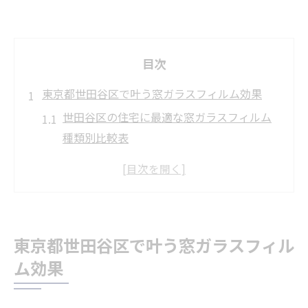
目次
東京都世田谷区で叶う窓ガラスフィルム効果
世田谷区の住宅に最適な窓ガラスフィルム
種類別比較表
防犯・飛散防止に効く窓ガラスフィルムの
選び方
遮熱やUVカット効果を実感できる活用術
季節ごとに見直したい窓ガラスフィルムの
東京都世田谷区で叶う窓ガラスフィル
役割
ム効果
プライバシー保護で快適な暮らしを実現
快適な暮らしに役立つ窓ガラスフィルム選び方