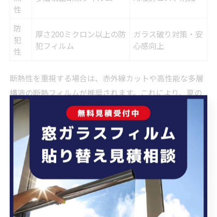
性
防
厚さ200ミクロン以上の防
ガラス破り対策・安
犯
犯フィルム
心感向上
性
断熱性を重視する場合は、赤外線カットや高性能な多層
構造の断熱フィルムが推奨されます。これにより、夏の
熱気や冬の冷気の侵入を抑え、冷暖房コストの削減にも
つながります。
防犯性を求める場合は、厚さが200ミクロン以上の防犯
フィルムが有効で、ガラス破り対策としても警察や防犯
協会が推奨しています。実際に「防犯フィルムを貼った
ことで夜間の不安が減った」という利用者の声も多く、
特に戸建住宅や低層階のマンションで導入が進んでいま
す。