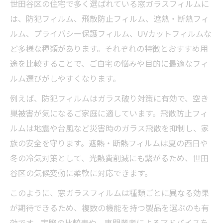
暑さや視線対策におすすめのフィルム活用術
世田谷区の住宅で多く選ばれている窓ガラスフィルムに
遮熱・目隠しフィルム効果別おすすめ表
は、防犯フィルム、飛散防止フィルム、遮熱・断熱フィ
ルム、プライバシー保護フィルム、UVカットフィルムな
夏場の暑さ対策に役立つ貼り方とは
ど多様な種類があります。それぞれの特徴とおすすめ用
外からの視線を防ぐフィルムの選択基準
途を比較することで、ご自宅の悩みや目的に最適なフィ
快適空間を作るフィルム活用のテクニック
ルム選びがしやすくなります。
季節ごとに変える窓ガラスフィルムの使い
例えば、防犯フィルムはガラス破り対策に有効で、空き
分け
巣被害が気になるご家庭に適しています。飛散防止フィ
安心な住まい環境作る窓ガラスフィルムの魅力
ルムは地震や台風など災害時のガラス飛散を抑制し、家
窓ガラスフィルム効果一覧で分かる魅力
族の安全を守ります。遮熱・断熱フィルムは夏の西日や
防犯・防災面で期待できる安心感とは
冬の冷気対策として、光熱費削減にも繋がるため、世田
UVカット効果で健康と家具を守る方法
谷区の気候変動に柔軟に対応できます。
住まいの快適さを高める選び方のヒント
このように、窓ガラスフィルムは種類ごとに異なる効果
施工事例から見るフィルムの実力
が期待できるため、複数の機能を持つ製品を選ぶのも有
防犯や紫外線対策ならこのフィルムで悩み解決
効です。実際の比較表や、専門業者によるアドバイスを