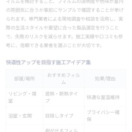
ィルムを検討すること、フィルムの透明度や色味が室内
の雰囲気に合うか事前にサンプルで確認することが挙げ
られます。専門業者による現地調査や相談を活用し、実
際の生活スタイルや要望に合った製品選定を行うこと
で、失敗のリスクを減らせます。施工実績や口コミも参
考に、信頼できる業者を選ぶことが大切です。
快適性アップを目指す施工アイデア集
おすすめフィル
部屋/場所
効果/理由
ム
リビング・寝
遮熱・断熱タイ
快適な室温維持
室
プ
プライバシー確
浴室・玄関
目隠しタイプ
保
剥がせるフィル