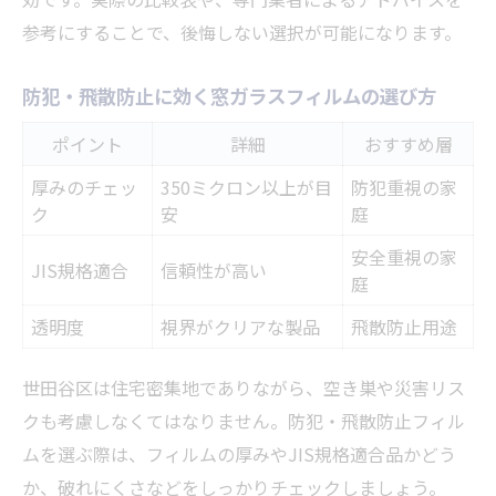
防犯・UVカットフィルム性能比較早見表
参考にすることで、後悔しない選択が可能になります。
紫外線対策に優れたフィルムの選び方
防犯・飛散防止に効く窓ガラスフィルムの選び方
防犯性を高めるための貼り方テクニック
家族を守るための窓対策実例集
ポイント
詳細
おすすめ層
実際に効果を感じたユーザーの声
厚みのチェッ
350ミクロン以上が目
防犯重視の家
ク
安
庭
著者：木村 博
安全重視の家
JIS規格適合
信頼性が高い
庭
透明度
視界がクリアな製品
飛散防止用途
世田谷区は住宅密集地でありながら、空き巣や災害リス
クも考慮しなくてはなりません。防犯・飛散防止フィル
ムを選ぶ際は、フィルムの厚みやJIS規格適合品かどう
か、破れにくさなどをしっかりチェックしましょう。