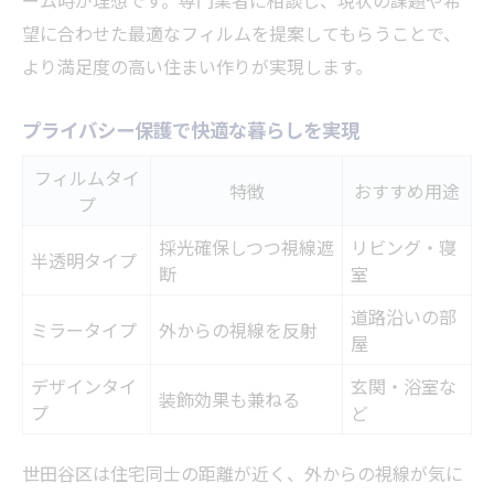
望に合わせた最適なフィルムを提案してもらうことで、
より満足度の高い住まい作りが実現します。
プライバシー保護で快適な暮らしを実現
フィルムタイ
特徴
おすすめ用途
プ
採光確保しつつ視線遮
リビング・寝
半透明タイプ
断
室
道路沿いの部
ミラータイプ
外からの視線を反射
屋
デザインタイ
玄関・浴室な
装飾効果も兼ねる
プ
ど
世田谷区は住宅同士の距離が近く、外からの視線が気に