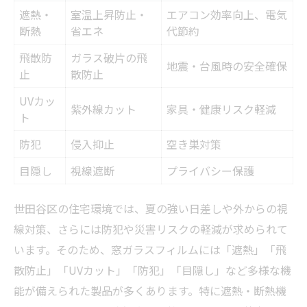
遮熱・
室温上昇防止・
エアコン効率向上、電気
断熱
省エネ
代節約
飛散防
ガラス破片の飛
地震・台風時の安全確保
止
散防止
UVカッ
紫外線カット
家具・健康リスク軽減
ト
防犯
侵入抑止
空き巣対策
目隠し
視線遮断
プライバシー保護
世田谷区の住宅環境では、夏の強い日差しや外からの視
線対策、さらには防犯や災害リスクの軽減が求められて
います。そのため、窓ガラスフィルムには「遮熱」「飛
散防止」「UVカット」「防犯」「目隠し」など多様な機
能が備えられた製品が多くあります。特に遮熱・断熱機