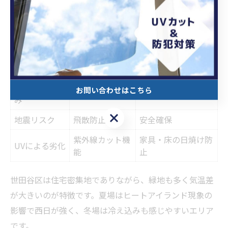
世田谷区の気候に合ったフィルムの特徴
気候の特徴
おすすめ性能
主な利点
西日の強い夏
遮熱・断熱機能
室温上昇抑制
冬場の冷え込
お問い合わせはこちら
断熱機能
朝夕の寒さ軽減
み
お問い合わせはこちら
地震リスク
飛散防止機能
安全確保
紫外線カット機
家具・床の日焼け防
UVによる劣化
能
止
世田谷区は住宅密集地でありながら、緑地も多く気温差
が大きいのが特徴です。夏場はヒートアイランド現象の
影響で西日が強く、冬場は冷え込みも感じやすいエリア
です。