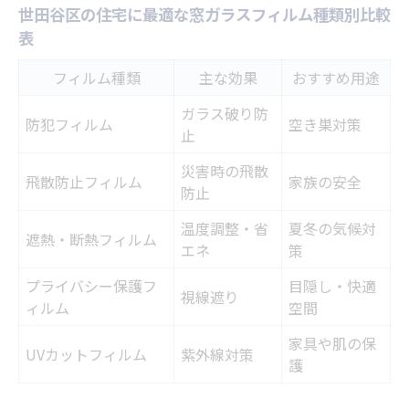
世田谷区の住宅に最適な窓ガラスフィルム種類別比較
窓ガラスフィルム選定ポイント早見表
表
断熱性・防犯性を重視するならどのタイ
プ？
フィルム種類
主な効果
おすすめ用途
世田谷区の気候に合ったフィルムの特徴
ガラス破り防
防犯フィルム
空き巣対策
日差し対策に強いフィルムの見分け方
止
実際の体験談から学ぶ選び方のコツ
災害時の飛散
飛散防止フィルム
家族の安全
防止
世田谷区の自宅に最適な窓対策を考える
世田谷区に適した窓ガラスフィルム機能比
温度調整・省
夏冬の気候対
遮熱・断熱フィルム
エネ
策
較
プライバシー保護フ
目隠し・快適
災害リスクに備える窓対策の重要性
視線遮り
ィルム
空間
日常の悩みを解決するフィルムの選び方
家具や肌の保
快適性アップを目指す施工アイデア集
UVカットフィルム
紫外線対策
護
住まいの安全を高める最新フィルム事情