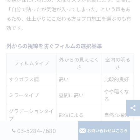
「自分で貼ったが気泡が入ってしまった」という声もあ
るため、仕上がりにこだわる方はプロ施工を選ぶのも有
効です。
外からの視線を防ぐフィルムの選択基準
外からの見えにく
室内の明る
フィルムタイプ
さ
さ
すりガラス調
高い
比較的良好
やや暗くな
ミラータイプ
昼間に高い
る
グラデーションタイ
部位による
自然な採光
プ
03-5284-7680
お問い合わせはこちら
世田谷区の住宅では、隣家や道路からの視線が気になる