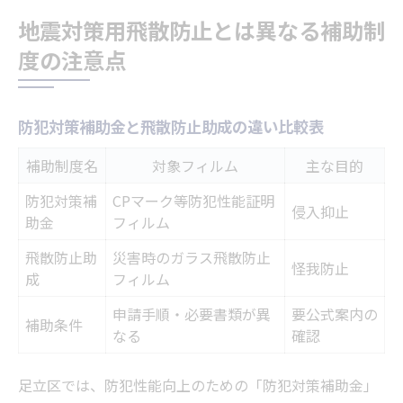
地震対策用飛散防止とは異なる補助制
度の注意点
防犯対策補助金と飛散防止助成の違い比較表
補助制度名
対象フィルム
主な目的
防犯対策補
CPマーク等防犯性能証明
侵入抑止
助金
フィルム
飛散防止助
災害時のガラス飛散防止
怪我防止
成
フィルム
申請手順・必要書類が異
要公式案内の
補助条件
なる
確認
足立区では、防犯性能向上のための「防犯対策補助金」