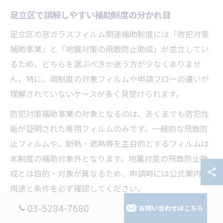
足立区で誤解しやすい補助制度の分かれ目
足立区の窓ガラスフィルム関連補助制度には「防犯対策
補助事業」と「地震対策の飛散防止助成」が並立してい
るため、どちらを選ぶべきか迷う方が少なくありませ
ん。特に、両制度の対象フィルムや申請フローの違いが
理解されていないケースが多く見受けられます。
防犯対策補助事業の対象となるのは、あくまでも防犯性
能が証明された専用フィルムのみです。一般的な飛散防
止フィルムや、断熱・遮熱等を主目的とするフィルムは
本制度の補助対象外となります。地震対策の飛散防止助
成とは目的・対象が異なるため、申請時には公式案内で
用途と条件を必ず確認してください。
03-5284-7680
また、年度ごとに補助額や受付状況、必要書類が変更さ
お問い合わせはこちら
れる場合があるため、最新の足立区公式ホームページで