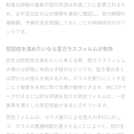
制度の詳細や最新の受付状況は年度ごとに変更されるた
足立区窓ガラスフィルム補助の受付スケジ
め、必ず足立区の公式情報を事前に確認し、受付期間や
ュール表
補助額、予算状況を把握しておくことが申請成功のポイ
申請時に提出する必要書類一覧と取得方法
ントです。
年度ごとに変わる補助額や条件の押さえ方
申請期限・受付開始日を見逃さない工夫
防犯性を高めたいなら窓ガラスフィルムが有効
窓ガラスフィルム申請でよくある書類不備
自宅の防犯性を高めたいと考える際、窓ガラスフィルム
例
の導入は非常に有効な手段のひとつです。空き巣の多く
予算終了が早まる傾向もある足立区補助の申請
は窓からの侵入を試みるため、ガラスを割りにくくする
手順
ことで被害を未然に防ぐ効果が期待できます。特にCPマ
ーク付きなど公的な評価を受けた防犯フィルムは、一定
足立区窓ガラスフィルム補助申請の流れ早
基準を満たした防犯性能があるとされています。
見表
予算終了リスクを減らすための申請タイミ
防犯フィルムは、ガラス破りによる侵入の手口に対し
ング
て、ガラスの貫通時間を遅らせることによって、犯行を