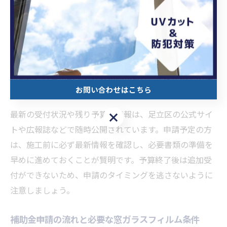
足立区の防犯対策補助事業は、毎年多くの申請が寄せら
れるため、予算消化のスピードが非常に速いのが特徴で
す。このため、受付開始から数カ月以内に予算が上限に
達し、受付終了となることが多く見られます。特に例年7
月前後には受付終了となる傾向があり、年度途中での追
お問い合わせはこちら
加予算措置は原則として行われません。
最新の受付状況や残り予算の情報は、足立区の公式サイ
お問い合わせはこちら
トや広報誌などで随時公開されています。申請予定の方
は、施工前に必ず最新情報を確認し、必要書類の準備を
早めに進めておくことが賢明です。予算終了後は追加受
付ができないため、申請のタイミングを逃さないように
注意しましょう。
補助金申請の流れと必要な窓ガラスフィルム条件