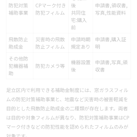
防犯対策
CPマーク付き
後
申請書,領収書,
補助事業
防犯フィルム
共同住
写真,性能資料
宅:購入
前
飛散防止
災害時の飛散
申請時期
申請書,購入証
助成金
防止フィルム
規定あり
明
その他防
機器設置
申請書,写真,領
犯機器補
防犯カメラ等
後
収書
助
足立区内で利用できる補助金制度には、窓ガラスフィル
ムの防犯対策補助事業と、地震など災害時の被害軽減を
目的とした飛散防止助成金の二種類が存在します。両者
は目的や対象フィルムが異なり、防犯対策補助事業はCP
マーク付きなどの防犯性能を認められたフィルムのみが
対象です。