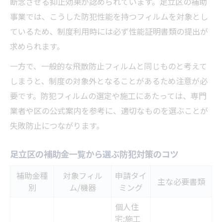
個人住宅・共同住宅それぞれの申請手順
断念させる抑止効果が認められています。足立区の補助
事業では、こうした防犯性能を持つフィルムを対象とし
申請書や写真など必要書類の準備手順
ているため、制度利用時には必ず性能証明書類の提出が
補助金受付終了時期の傾向と注意点
求められます。
著者：木村 博（通称：Rossi）
一方で、一般的な飛散防止フィルムと同じものと考えて
しまうと、制度の対象外となることがあるため注意が必
要です。防犯フィルムの選定や施工にあたっては、専門
業者や区の公式案内を参考に、適切なものを選ぶことが
失敗防止につながります。
足立区の補助金一覧から選ぶ防犯対策のコツ
補助金種
対象フィル
申請タイ
主な必要書類
別
ム/機器
ミング
個人住
宅:施工