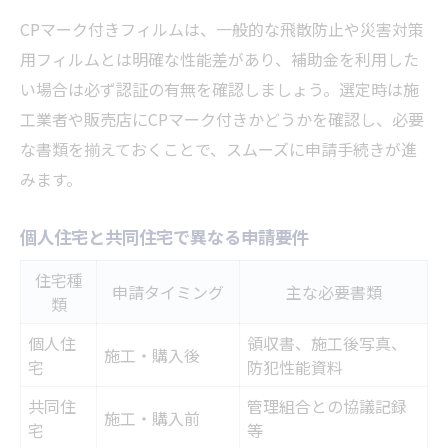
CPマーク付きフィルムは、一般的な飛散防止や災害対策
用フィルムとは明確な性能差があり、補助金を利用した
い場合は必ず認証の有無を確認しましょう。選定時は施
工業者や販売店にCPマーク付きかどうかを確認し、必要
な書類を揃えておくことで、スムーズに申請手続きが進
みます。
個人住宅と共同住宅で異なる申請要件
住宅種
申請タイミング
主な必要書類
類
個人住
領収書、施工後写真、
施工・購入後
宅
防犯性能資料
共同住
管理組合との協議記録
施工・購入前
宅
等