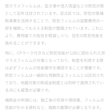
CPマーク付き窓ガラスフィルムの重要性
窓ガラスフィルムは、空き巣や侵入窃盗などの防犯対策
個人住宅と共同住宅で異なる申請要件
として近年注目されています。足立区では、防犯対策補
一般の飛散防止フィルムと防犯用の違い
助事業を活用することで、防犯フィルムの設置費用の一
部を補助してもらえる制度が整備されています。これに
足立区制度対象となるフィルムの特徴
より、費用面での負担を軽減しつつ、住宅の防犯性能を
地震対策用飛散防止とは異なる補助制度の注意
高めることができます。
点
防犯対策補助金と飛散防止助成の違い比較
特に、CPマーク付きなど防犯性能が公的に認められた窓
表
ガラスフィルムが対象となっており、制度を利用する際
は必ずフィルムの性能要件を確認することが重要です。
足立区で誤解しやすい補助制度の分かれ目
防犯フィルムは一般的な飛散防止フィルムとは区別され
地震対策フィルムと防犯フィルムの選び方
ており、地震対策の助成金制度とは別枠で運用されてい
助成対象となる工事内容を正しく理解する
る点にも留意が必要です。
窓ガラスフィルムで補助を受ける際の落と
補助金の申請には、施工後の写真や領収書、フィルムの
し穴
性能がわかる資料など、複数の書類が必要となります。
年度ごとに異なる受付状況と必要書類の要点