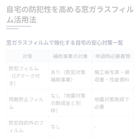
自宅の防犯性を高める窓ガラスフィル
窓ガラスフィルム導入で得られる防犯効果
ム活用法
とは
足立区防犯カメラやインターホンとの併用
事例
窓ガラスフィルムで強化する自宅の安心対策一覧
足立区防犯対策補助事業の最新情報を解説
対策
補助事業の対象
申請時必要書類
最新年度の足立区防犯補助金情報まとめ表
防犯フィルム
受付状況や予算動向を見極めるポイント
あり（防犯対策
施工後写真・領
（CPマーク付
補助事業）
収書・性能資料
補助金申請の流れと必要な窓ガラスフィル
き）
ム条件
なし（地震対策
飛散防止フィル
地震対策助成で
オンライン申請や申請期限に関する注意点
の助成金と別
ム
必要
枠）
申請前に知っておくべき窓ガラスフィルムの条
防犯目的外のフ
件
なし
-
ィルム
防犯フィルムの性能基準早見表と選び方