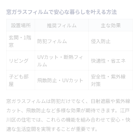
窓ガラスフィルムで安心な暮らしを叶える方法
設置場所
推奨フィルム
主な効果
玄関・1階
防犯フィルム
侵入防止
窓
UVカット・断熱フィ
リビング
快適性・省エネ
ルム
子ども部
安全性・紫外線
飛散防止・UVカット
屋
対策
窓ガラスフィルムは防犯だけでなく、日射遮蔽や紫外線
カット、飛散防止など多様な効果が期待できます。江戸
川区の住宅では、これらの機能を組み合わせて安心・快
適な生活空間を実現することが重要です。