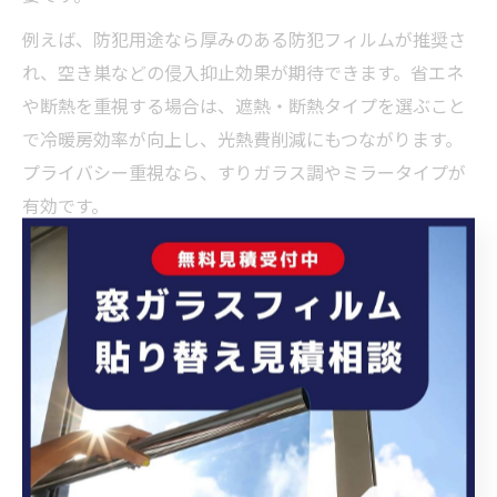
例えば、防犯用途なら厚みのある防犯フィルムが推奨さ
れ、空き巣などの侵入抑止効果が期待できます。省エネ
や断熱を重視する場合は、遮熱・断熱タイプを選ぶこと
で冷暖房効率が向上し、光熱費削減にもつながります。
プライバシー重視なら、すりガラス調やミラータイプが
有効です。
江戸川区の住宅事情や気候を踏まえ、必要な機能を複合
的に備えたフィルムを選ぶことで、長期的な安心と快適
さを実現できます。選定時は、施工業者に使用目的や設
置場所の状況をしっかり伝えることが失敗を防ぐコツで
す。
飛散防止フィルムと防犯フィルムの違いを解説
種類
主な目的
仕様