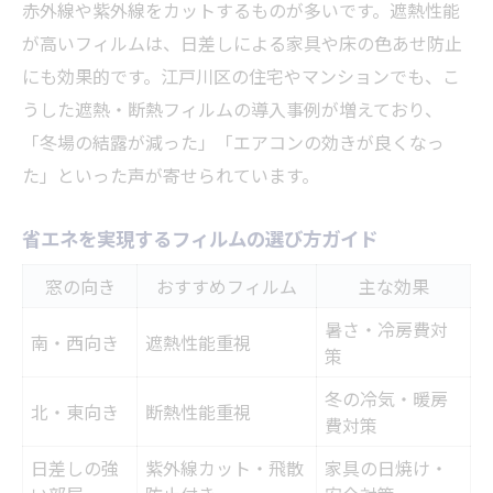
赤外線や紫外線をカットするものが多いです。遮熱性能
が高いフィルムは、日差しによる家具や床の色あせ防止
にも効果的です。江戸川区の住宅やマンションでも、こ
うした遮熱・断熱フィルムの導入事例が増えており、
「冬場の結露が減った」「エアコンの効きが良くなっ
た」といった声が寄せられています。
省エネを実現するフィルムの選び方ガイド
窓の向き
おすすめフィルム
主な効果
暑さ・冷房費対
南・西向き
遮熱性能重視
策
冬の冷気・暖房
北・東向き
断熱性能重視
費対策
日差しの強
紫外線カット・飛散
家具の日焼け・