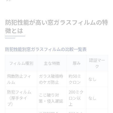
防犯性能が高い窓ガラスフィルムの特
徴とは
防犯性能別窓ガラスフィルムの比較一覧表
認証マー
フィルム種別
主な特徴
厚み
ク
飛散防止フィ
ガラス破損時
約50ミ
なし
ルム
のケガ防止
クロン
防犯フィルム
200ミク
こじ破り対
（厚手タイ
ロン以
なし
策・侵入遅延
プ）
上