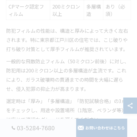
CPマーク認定フ
200ミクロン
多層構
あり（必
ィルム
以上
造
須）
防犯フィルムの性能は、構造と厚みによって大きく左右
されます。特に東京都江戸川区の住宅では、こじ破りや
打ち破り対策として厚手フィルムが推奨されています。
一般的な飛散防止フィルム（50ミクロン前後）に対し、
防犯用は200ミクロン以上の多層構造が主流です。これ
により、ガラス破壊時の貫通までの時間を大幅に遅ら
せ、侵入犯罪の抑止力が高まります。
選定時は「厚み」「多層構造」「防犯試験合格」の3点
をチェックし、用途や設置場所（1階窓、ベランダ等）
に応じて適切なグレードを選んでください。
03-5284-7680
お問い合わせはこちら
窓ガラスフィルム選びで防犯性を高めるコツ