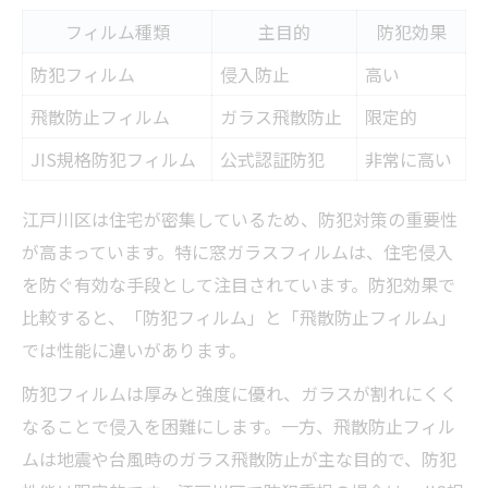
飛散防止機能付き窓ガラスフィルムの特長
フィルム種類
主目的
防犯効果
比較
防犯フィルム
侵入防止
高い
用途別に選ぶ窓ガラスフィルムのポイント
飛散防止フィルム
ガラス飛散防止
限定的
飛散防止フィルムと防犯フィルムの違いを
解説
JIS規格防犯フィルム
公式認証防犯
非常に高い
窓ガラスフィルム選びで失敗しないコツ
江戸川区は住宅が密集しているため、防犯対策の重要性
江戸川区で人気の機能性フィルムをチェッ
が高まっています。特に窓ガラスフィルムは、住宅侵入
ク
を防ぐ有効な手段として注目されています。防犯効果で
快適な省エネ生活を窓ガラスフィルムで実現
比較すると、「防犯フィルム」と「飛散防止フィルム」
省エネ効果が高い窓ガラスフィルムを比較
では性能に違いがあります。
検討
防犯フィルムは厚みと強度に優れ、ガラスが割れにくく
窓ガラスフィルムで光熱費を抑えるポイン
なることで侵入を困難にします。一方、飛散防止フィル
ト
ムは地震や台風時のガラス飛散防止が主な目的で、防犯
遮熱・断熱タイプの窓ガラスフィルムとは