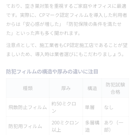
ており、空き巣対策を重視するご家庭やオフィスに最適
です。実際に、CPマーク認定フィルムを導入した利用者
からは「安心感が増した」「防犯保険の条件を満たせ
た」といった声も多く聞かれます。
注意点として、施工業者もCP認定施工店であることが望
ましいため、導入時は業者選びにもこだわりましょう。
防犯フィルムの構造や厚みの違いに注目
防犯試験
種類
厚み
構造
合格
約50ミクロ
飛散防止フィルム
単層
なし
ン
200ミクロン
多層構
あり（一
防犯用フィルム
以上
造
部）