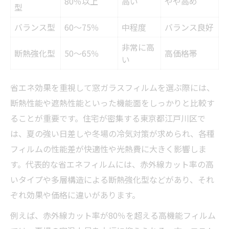
80％以上
高い
やや高め
型
バランス型
60～75％
中程度
バランス良好
非常に高
断熱強化型
50～65％
高価格帯
い
省エネ効果を重視して窓ガラスフィルムを選ぶ際には、
断熱性能や遮熱性能といった機能面をしっかりと比較す
ることが重要です。住宅が密集する東京都江戸川区で
は、夏の強い日差しや冬場の冷気対策が求められ、各種
フィルムの性能差が快適性や光熱費に大きく影響しま
す。代表的な省エネフィルムには、赤外線カット率の高
いタイプや多層構造による断熱強化型などがあり、それ
ぞれ効果や価格に違いがあります。
例えば、赤外線カット率が80％を超える高機能フィルム