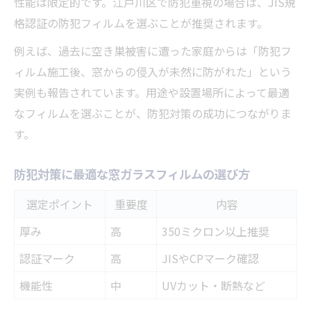
性能は限定的です。江戸川区で防犯重視の場合は、JIS規
省エネを実現するフィルムの選び方ガイド
格認証の防犯フィルムを選ぶことが推奨されます。
窓ガラスフィルムで快適空間を手に入れる
例えば、過去に空き巣被害に遭った家庭からは「防犯フ
方法
ィルム施工後、窓からの侵入が未然に防がれた」という
防犯性能が高い窓ガラスフィルムの特徴とは
実例も報告されています。用途や設置場所によって最適
防犯性能別窓ガラスフィルムの比較一覧表
なフィルムを選ぶことが、防犯対策の成功につながりま
CPマーク認定窓ガラスフィルムの魅力
す。
防犯フィルムの構造や厚みの違いに注目
防犯対策に最適な窓ガラスフィルムの選び方
窓ガラスフィルム選びで防犯性を高めるコ
ツ
選定ポイント
重要度
内容
防犯に強い窓ガラスフィルムの見分け方
厚み
高
350ミクロン以上推奨
施工費用から見る窓ガラスフィルムの賢い選び
認証マーク
高
JISやCPマーク確認
方
機能性
中
UVカット・断熱など
窓ガラスフィルム施工費用相場比較一覧