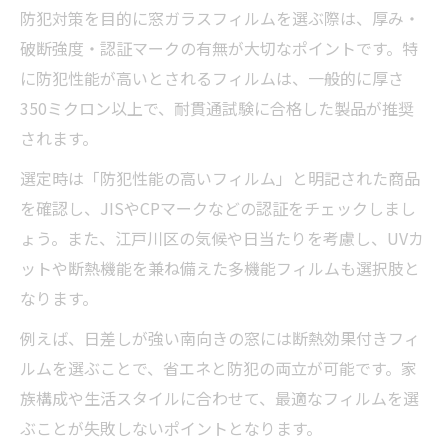
施工費用と機能のバランスを取る選び方
防犯対策を目的に窓ガラスフィルムを選ぶ際は、厚み・
材料費・施工費の内訳を詳しく解説
破断強度・認証マークの有無が大切なポイントです。特
追加料金が発生しやすい施工条件とは
に防犯性能が高いとされるフィルムは、一般的に厚さ
350ミクロン以上で、耐貫通試験に合格した製品が推奨
窓ガラスフィルムの費用を抑えるポイント
されます。
江戸川区の窓ガラスフィルム施工で後悔しない
ために
選定時は「防犯性能の高いフィルム」と明記された商品
失敗しない窓ガラスフィルム施工業者の選
を確認し、JISやCPマークなどの認証をチェックしまし
び方
ょう。また、江戸川区の気候や日当たりを考慮し、UVカ
ットや断熱機能を兼ね備えた多機能フィルムも選択肢と
見積もり時にチェックすべきポイント一覧
なります。
窓ガラスフィルム施工でよくあるトラブル
事例
例えば、日差しが強い南向きの窓には断熱効果付きフィ
ルムを選ぶことで、省エネと防犯の両立が可能です。家
江戸川区で安心して依頼できる業者の特徴
族構成や生活スタイルに合わせて、最適なフィルムを選
施工後のアフターサポート内容を比較
ぶことが失敗しないポイントとなります。
著者：木村 博