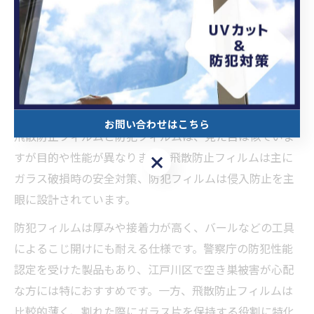
飛散防止フィル
破損時の安全対
薄手・ガラス片保
ム
策
持
防犯フィルム
侵入防止
厚手・高接着力
複合型フィルム
安全+防犯
複数機能併用
お問い合わせはこちら
飛散防止フィルムと防犯フィルムは、見た目は似ていま
すが目的や性能が異なります。飛散防止フィルムは主に
お問い合わせはこちら
ガラス破損時の安全対策、防犯フィルムは侵入防止を主
眼に設計されています。
防犯フィルムは厚みや接着力が高く、バールなどの工具
によるこじ開けにも耐える仕様です。警察庁の防犯性能
認定を受けた製品もあり、江戸川区で空き巣被害が心配
な方には特におすすめです。一方、飛散防止フィルムは
比較的薄く、割れた際にガラス片を保持する役割に特化